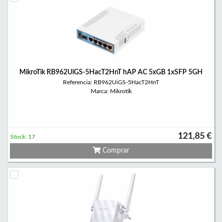
MikroTik RB962UiGS-5HacT2HnT hAP AC 5xGB 1xSFP 5GH
Referencia: RB962UiGS-5HacT2HnT
Marca: Mikrotik
121,85 €
Stock: 17
Comprar