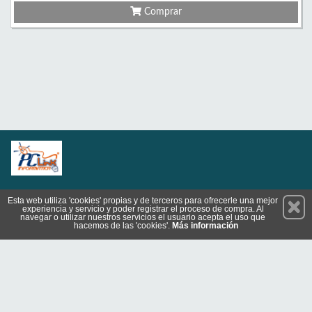
Comprar
Permanece atento a nuestras novedades y promociones
Esta web utiliza 'cookies' propias y de terceros para ofrecerle una mejor
experiencia y servicio y poder registrar el proceso de compra. Al
Suscríbete
navegar o utilizar nuestros servicios el usuario acepta el uso que
hacemos de las 'cookies'.
Más información
Privacidad
Cómo llegar
Condiciones de Uso
Cookies
© 2026 Copyright:
www.pclinkinformatica.es