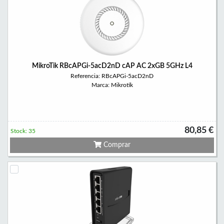
MikroTik RBcAPGi-5acD2nD cAP AC 2xGB 5GHz L4
Referencia: RBcAPGi-5acD2nD
Marca: Mikrotik
80,85 €
Stock: 35
Comprar