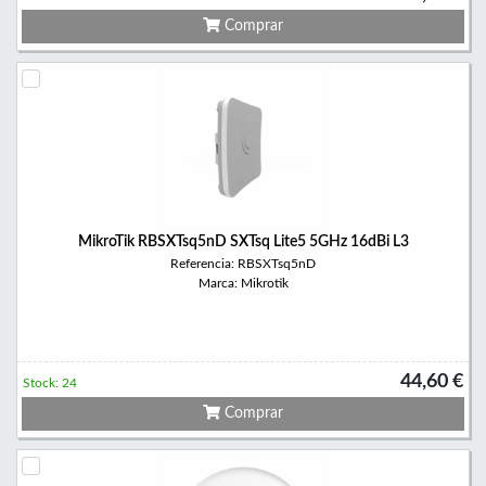
Comprar
MikroTik RBSXTsq5nD SXTsq Lite5 5GHz 16dBi L3
Referencia: RBSXTsq5nD
Marca: Mikrotik
44,60 €
Stock: 24
Comprar