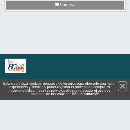
Comprar
Permanece atento a nuestras novedades y promociones
Esta web utiliza 'cookies' propias y de terceros para ofrecerle una mejor
experiencia y servicio y poder registrar el proceso de compra. Al
Suscríbete
navegar o utilizar nuestros servicios el usuario acepta el uso que
hacemos de las 'cookies'.
Más información
Privacidad
Cómo llegar
Condiciones de Uso
Cookies
© 2026 Copyright:
www.pclinkinformatica.es