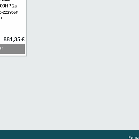
00HP 2a
LD-ZZ2Y06F
EL
881,35 €
ar
Perma