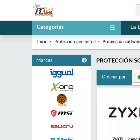
Categorías
La 
Inicio
Proteccion perimetral
Protección softwar
Marcas
PROTECCIÓN S
Ordenar por
ZyXEL Licenci