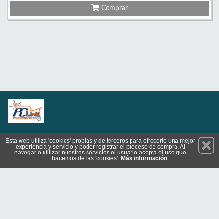
Comprar
Permanece atento a nuestras novedades y promociones
Esta web utiliza 'cookies' propias y de terceros para ofrecerle una mejor
experiencia y servicio y poder registrar el proceso de compra. Al
Suscríbete
navegar o utilizar nuestros servicios el usuario acepta el uso que
hacemos de las 'cookies'.
Más información
Privacidad
Cómo llegar
Condiciones de Uso
Cookies
© 2026 Copyright:
www.pclinkinformatica.es