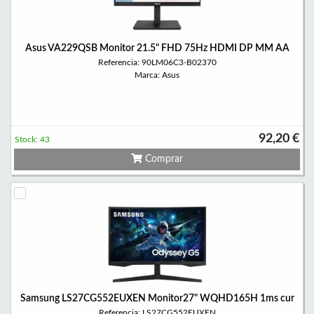
Asus VA229QSB Monitor 21.5" FHD 75Hz HDMI DP MM AA
Referencia: 90LM06C3-B02370
Marca: Asus
92,20 €
Stock: 43
Comprar
Samsung LS27CG552EUXEN Monitor27" WQHD165H 1ms cur
Referencia: LS27CG552EUXEN