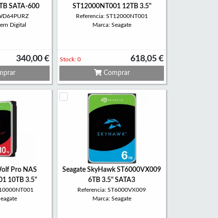
B SATA-600
ST12000NT001 12TB 3.5"
: WD64PURZ
Referencia: ST12000NT001
rn Digital
Marca: Seagate
340,00 €
618,05 €
Stock: 0
prar
Comprar
Wolf Pro NAS
Seagate SkyHawk ST6000VX009
1 10TB 3.5"
6TB 3.5" SATA3
ST10000NT001
Referencia: ST6000VX009
Seagate
Marca: Seagate