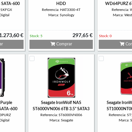
 SATA-600
HDD
WD64PURZ 6T
221KFGX
Referencia: HAT3300-4T
Referencia
igital
Marca: Synology
Marca: Weste
1.273,60 €
297,65 €
Stock: 5
Stock: 0
ar
Comprar
Com
 Purple
Seagate IronWolf NAS
Seagate Iron
SATA-600
ST6000VN006 6TB 3.5" SATA3
ST10000NT00
23PURZ
Referencia: ST6000VN006
Referencia: 
igital
Marca: Seagate
Marca: 