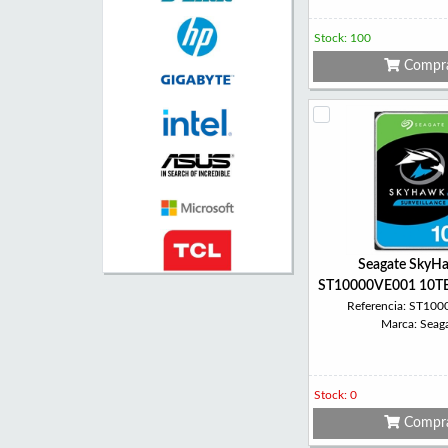
Stock: 100
Compr
Seagate SkyH
ST10000VE001 10TB
Referencia: ST10
Marca: Seag
Stock: 0
Compr