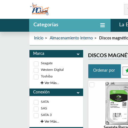
Categorías
La 
Inicio
Almacenamiento interno
Discos magnéti
Marca
DISCOS MAGNÉ
Seagate
Western Digital
Ordenar por
Toshiba
Ver Más...
Conexión
SATA
SAS
SATA 3
Ver Más...
Seagate Barr