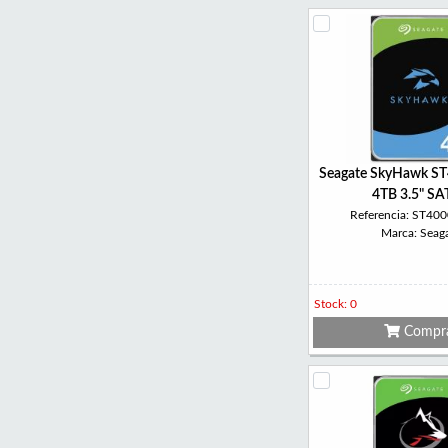
Seagate SkyHawk S
4TB 3.5" S
Referencia: ST4
Marca: Seag
Stock: 0
Compr