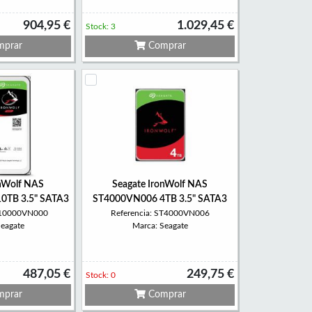
904,95 €
1.029,45 €
Stock: 3
prar
Comprar
onWolf NAS
Seagate IronWolf NAS
0TB 3.5" SATA3
ST4000VN006 4TB 3.5" SATA3
ST10000VN000
Referencia: ST4000VN006
Seagate
Marca: Seagate
487,05 €
249,75 €
Stock: 0
prar
Comprar