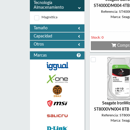
Tecnología
ST4000DM004 4TB 
Almacenamiento
Referencia: ST4
Marca: Seag
Magnética
Tamaño
Capacidad
Stock: 0
Otros
Compr
Marcas
Seagate IronWo
ST8000VN004 8TB 
Referencia: ST8
Marca: Seag