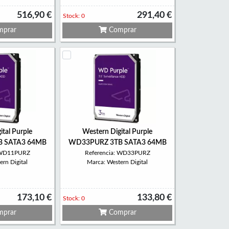
516,90 €
291,40 €
Stock: 0
prar
Comprar
ital Purple
Western Digital Purple
 SATA3 64MB
WD33PURZ 3TB SATA3 64MB
: WD11PURZ
Referencia: WD33PURZ
rn Digital
Marca: Western Digital
173,10 €
133,80 €
Stock: 0
prar
Comprar