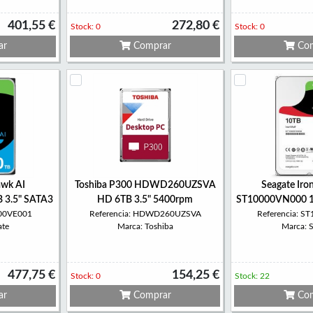
401,55 €
272,80 €
Stock: 0
Stock: 0
ar
Comprar
Com
awk AI
Toshiba P300 HDWD260UZSVA
Seagate Ir
 3.5" SATA3
HD 6TB 3.5" 5400rpm
ST10000VN000 1
000VE001
Referencia: HDWD260UZSVA
Referencia: 
ate
Marca: Toshiba
Marca: 
477,75 €
154,25 €
Stock: 0
Stock: 22
ar
Comprar
Com