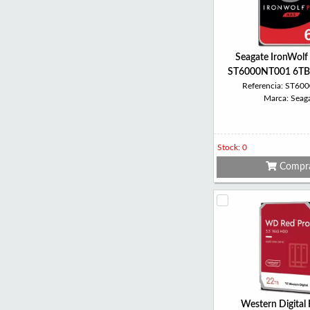
Seagate IronWolf
ST6000NT001 6TB 
Referencia: ST6
Marca: Seag
Stock: 0
Compr
Western Digital