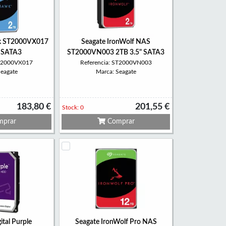
k ST2000VX017
Seagate IronWolf NAS
" SATA3
ST2000VN003 2TB 3.5" SATA3
ST2000VX017
Referencia: ST2000VN003
Seagate
Marca: Seagate
183,80 €
201,55 €
Stock: 0
prar
Comprar
ital Purple
Seagate IronWolf Pro NAS