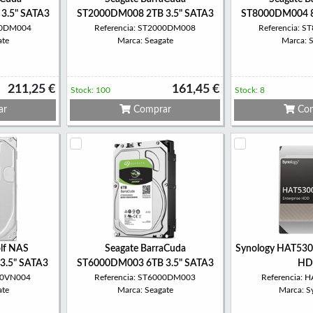
3.5" SATA3
ST2000DM008 2TB 3.5" SATA3
ST8000DM004 8
000DM004
Referencia: ST2000DM008
Referencia: 
ate
Marca: Seagate
Marca: 
211,25 €
161,45 €
Stock: 100
Stock: 8
ar
Comprar
Com
lf NAS
Seagate BarraCuda
Synology HAT530
3.5" SATA3
ST6000DM003 6TB 3.5" SATA3
HD
000VN004
Referencia: ST6000DM003
Referencia: 
ate
Marca: Seagate
Marca: S