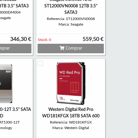
TB 3.5" SATA3
ST12000VN0008 12TB 3.5"
ST8000DM004
SATA3
Seagate
Referencia: ST12000VN0008
Marca: Seagate
346,30 €
559,50 €
Stock: 0
prar
Comprar
0-12T 3.5" SATA
Western Digital Red Pro
D
WD181KFGX 18TB SATA 600
HAT5300-12T
Referencia: WD181KFGX
ynology
Marca: Western Digital