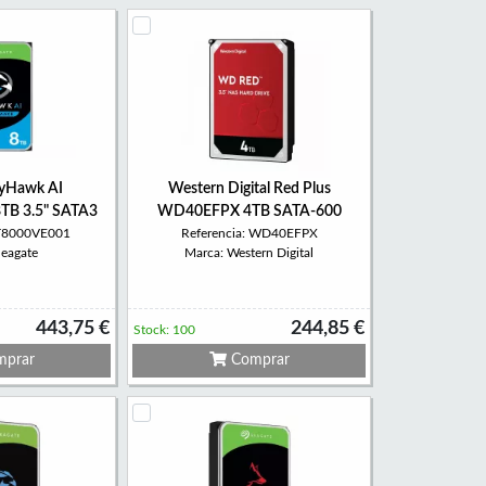
kyHawk AI
Western Digital Red Plus
TB 3.5" SATA3
WD40EFPX 4TB SATA-600
ST8000VE001
Referencia: WD40EFPX
Seagate
Marca: Western Digital
443,75 €
244,85 €
Stock: 100
prar
Comprar