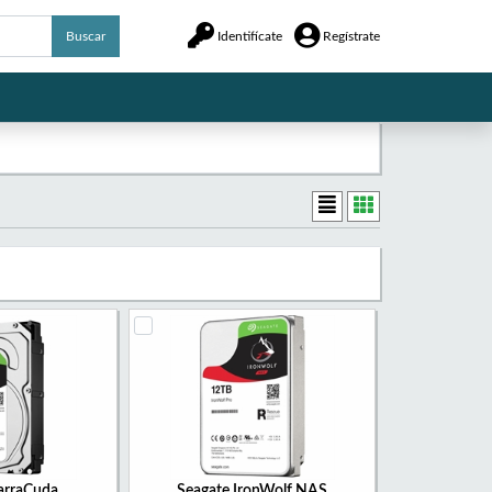
Buscar
Identifícate
Regístrate
arraCuda
Seagate IronWolf NAS