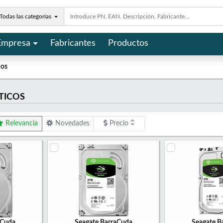
Todas las categorías
Empresa
Fabricantes
Productos
cos
TICOS
Relevancia
Novedades
Precio
aCuda
Seagate BarraCuda
Seagate B