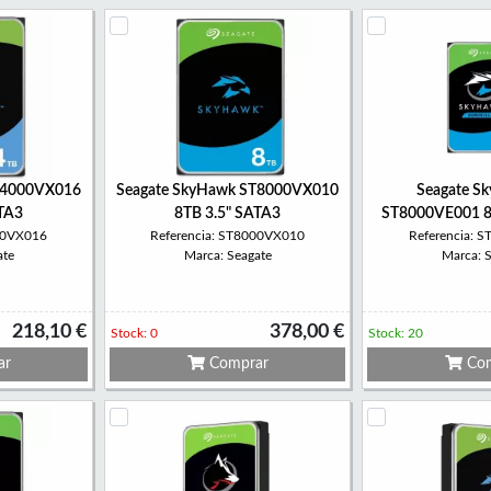
T4000VX016
Seagate SkyHawk ST8000VX010
Seagate S
ATA3
8TB 3.5" SATA3
ST8000VE001 8
000VX016
Referencia: ST8000VX010
Referencia: 
ate
Marca: Seagate
Marca: 
218,10 €
378,00 €
Stock: 0
Stock: 20
ar
Comprar
Com