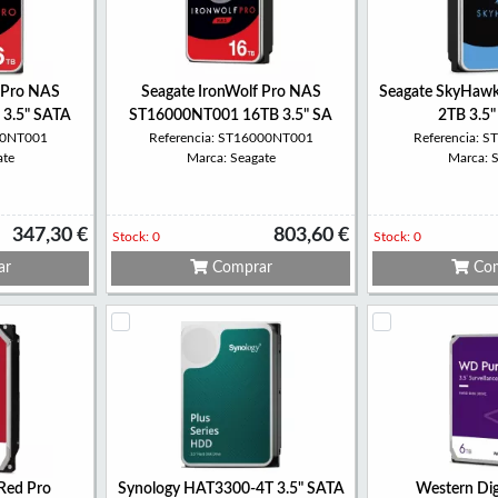
 Pro NAS
Seagate IronWolf Pro NAS
Seagate SkyHaw
3.5" SATA
ST16000NT001 16TB 3.5" SA
2TB 3.5
000NT001
Referencia: ST16000NT001
Referencia: 
ate
Marca: Seagate
Marca: 
347,30 €
803,60 €
Stock: 0
Stock: 0
ar
Comprar
Com
 Red Pro
Synology HAT3300-4T 3.5" SATA
Western Dig