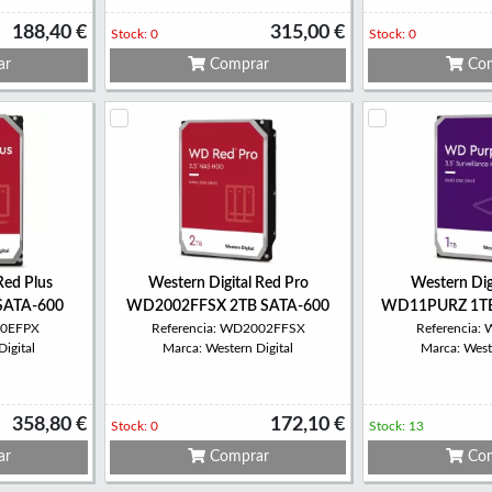
188,40 €
315,00 €
Stock: 0
Stock: 0
ar
Comprar
Com
Red Plus
Western Digital Red Pro
Western Dig
SATA-600
WD2002FFSX 2TB SATA-600
WD11PURZ 1TB
60EFPX
Referencia: WD2002FFSX
Referencia
igital
Marca: Western Digital
Marca: Weste
358,80 €
172,10 €
Stock: 0
Stock: 13
ar
Comprar
Com